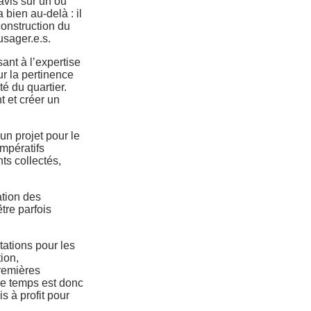
avis sur un ou
 bien au-delà : il
construction du
/usager.e.s.
ant à l’expertise
ur la pertinence
é du quartier.
t et créer un
un projet pour le
mpératifs
ts collectés,
ation des
tre parfois
ations pour les
ion,
premières
e temps est donc
s à profit pour