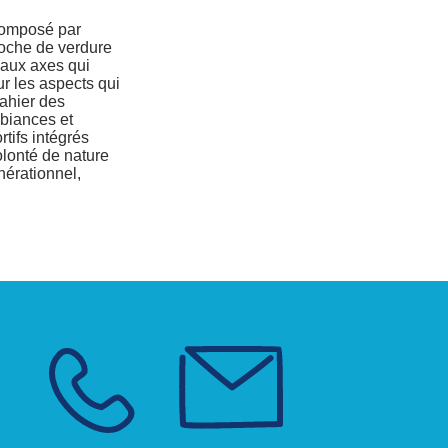
écomposé par
poche de verdure
 aux axes qui
ur les aspects qui
cahier des
mbiances et
tifs intégrés
olonté de nature
nérationnel,