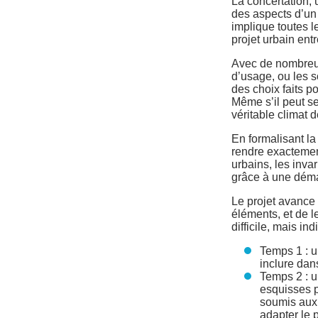
La concertation, 
des aspects d’un 
implique toutes l
projet urbain entr
Avec de nombreux 
d’usage, ou les s
des choix faits p
Même s’il peut se
véritable climat
En formalisant la
rendre exactemen
urbains, les inva
grâce à une déma
Le projet avance 
éléments, et de l
difficile, mais i
Temps 1 : u
inclure dan
Temps 2 : u
esquisses 
soumis aux 
adapter le 