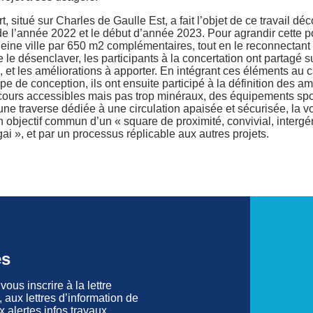
, situé sur Charles de Gaulle Est, a fait l’objet de ce travail d
 de l’année 2022 et le début d’année 2023. Pour agrandir cette 
eine ville par 650 m2 complémentaires, tout en le reconnectant
e le désenclaver, les participants à la concertation ont partagé s
, et les améliorations à apporter. En intégrant ces éléments au 
pe de conception, ils ont ensuite participé à la définition des a
cours accessibles mais pas trop minéraux, des équipements spor
une traverse dédiée à une circulation apaisée et sécurisée, la v
 objectif commun d’un « square de proximité, convivial, intergé
 gai », et par un processus réplicable aux autres projets.
és
ous inscrire à la lettre
 aux lettres d’information de
 alertes infos travaux.