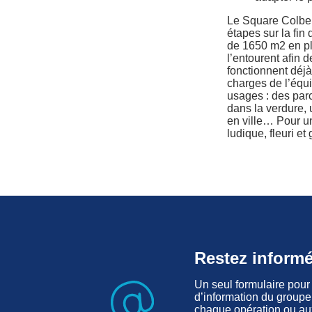
Le Square Colbert
étapes sur la fin
de 1650 m2 en pl
l’entourent afin d
fonctionnent déjà
charges de l’équi
usages : des par
dans la verdure, 
en ville… Pour un
ludique, fleuri et
Restez inform
Un seul formulaire pour v
d’information du groupe,
chaque opération ou aux