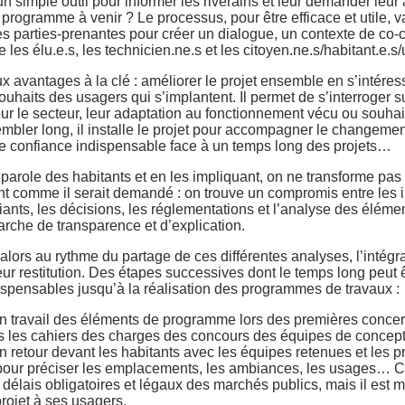
un simple outil pour informer les riverains et leur demander leur 
programme à venir ? Le processus, pour être efficace et utile, va
es parties-prenantes pour créer un dialogue, un contexte de co-
e les élu.e.s, les technicien.ne.s et les citoyen.ne.s/habitant.e.s
avantages à la clé : améliorer le projet ensemble en s’intéress
ouhaits des usagers qui s’implantent. Il permet de s’interroger s
our le secteur, leur adaptation au fonctionnement vécu ou souhait
mbler long, il installe le projet pour accompagner le changemen
 de confiance indispensable face à un temps long des projets…
 parole des habitants et en les impliquant, on ne transforme pas 
t comme il serait demandé : on trouve un compromis entre les i
riants, les décisions, les réglementations et l’analyse des élémen
rche de transparence et d’explication.
alors au rythme du partage de ces différentes analyses, l’intégr
eur restitution. Des étapes successives dont le temps long peut ê
ndispensables jusqu’à la réalisation des programmes de travaux :
n travail des éléments de programme lors des premières concert
s les cahiers des charges des concours des équipes de concept
n retour devant les habitants avec les équipes retenues et les 
pour préciser les emplacements, les ambiances, les usages… C
délais obligatoires et légaux des marchés publics, mais il est mi
projet à ses usagers.