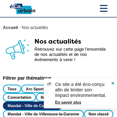
Accueil
Nos actualités
Nos actualités
Retrouvez sur cette page l'ensemble
de nos actualités et de nos
événements à venir !
Filtrer par thématique
🌱
Ce site a été éco-conçu
Tous
Arc Sportif
Charles de Gaulle Est
afin de limiter son
impact environnemental.
Concertation
Ilot 26 – Marcel Pagnol
En savoir plus
Mandat - Ville de Colombes
Mandat - Ville de Villeneuve-la-Garenne
Non classé