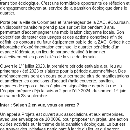
transition écologique. C’est une formidable opportunité de réflexion et
d’engagement citoyen au service de la transition écologique dans le
quartier.
Porté par la ville de Colombes et l’aménageur de la ZAC, éCo.urbain,
un dispositif transitoire prend place sur cet îlot pendant 3 ans,
permettant d’accompagner une mobilisation citoyenne locale. Son
objectif est de tester des usages et des actions concrètes afin de
définir les contours du futur équipement public de la ZAC. Grâce à ce
laboratoire d’expérimentation continue, le quartier bénéficie d’un
espace fédérateur, un lieu de partage destiné à imaginer
collectivement les possibilités de la ville de demain.
er
Ouvert le 1
juillet 2023, la première période estivale a eu lieu au
printemps / été 2023 et s’ajuste pour la période automne/hiver. Des
aménagements sont en cours pour permettre plus de manifestations
et améliorer les conditions d’accueil (halle couverte, pavillon,
espaces de repos et bacs à planter, signalétique depuis la rue…).
er
L’équipe prépare déjà la saison 2 pour l’été 2024, du samedi 1
juin
au samedi 28 septembre.
Inter : Saison 2 en vue, vous en serez ?
Un appel à Projets est ouvert aux associations et aux entreprises,
avec une enveloppe de 10 000€, pour proposer un projet, une action
ou des activités sur le thème de la transition écologique. Le but est
de trouver des initiatives participant à la vie du lieu et qui seront