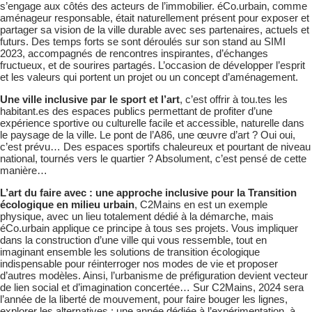
s’engage aux côtés des acteurs de l’immobilier. éCo.urbain, comme
aménageur responsable, était naturellement présent pour exposer et
partager sa vision de la ville durable avec ses partenaires, actuels et
futurs. Des temps forts se sont déroulés sur son stand au SIMI
2023, accompagnés de rencontres inspirantes, d’échanges
fructueux, et de sourires partagés. L’occasion de développer l’esprit
et les valeurs qui portent un projet ou un concept d’aménagement.
Une ville inclusive par le sport et l’art
, c’est offrir à tou.tes les
habitant.es des espaces publics permettant de profiter d’une
expérience sportive ou culturelle facile et accessible, naturelle dans
le paysage de la ville. Le pont de l’A86, une œuvre d’art ? Oui oui,
c’est prévu… Des espaces sportifs chaleureux et pourtant de niveau
national, tournés vers le quartier ? Absolument, c’est pensé de cette
manière…
L’art du faire avec : une approche inclusive pour la Transition
écologique en milieu urbain
, C2Mains en est un exemple
physique, avec un lieu totalement dédié à la démarche, mais
éCo.urbain applique ce principe à tous ses projets. Vous impliquer
dans la construction d’une ville qui vous ressemble, tout en
imaginant ensemble les solutions de transition écologique
indispensable pour réinterroger nos modes de vie et proposer
d’autres modèles. Ainsi, l’urbanisme de préfiguration devient vecteur
de lien social et d’imagination concertée… Sur C2Mains, 2024 sera
l’année de la liberté de mouvement, pour faire bouger les lignes,
explorer les alternatives : une année dédiée à l’expérimentation, à