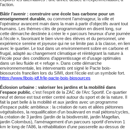
l’action.
Bâtir l’avenir : construire une école bas carbone pour un
enseignement durable
, ou comment l’aménageur, la ville et
l’opérateur avancent main dans la main à partir d’objectifs avant tout
humains. Les thèmes-clés de programmation en disent long, sur
cette démarche destinée à créer le « parcours heureux d’une journée
à l’école », favorisant le bien vivre des élèves et du personnel, une
expérience sereine et joyeuse qui ne se limite pas à la classe, en lien
avec le quartier. Le tout dans un environnement sobre en carbone et
frugal, adapté au changement climatique et réintégrant la nature à
l’école pour des conditions d’apprentissage et d’usage optimales
dans un lieu fluide et « refuge ». Dans cette démarche
environnementale, les intervenants ont signé le Pacte bois-
biosourcés francilien lors du SIMI, dont l’école est un symbole fort.
https://www.fibois-idf.fr/le-pacte-bois-biosources
Éclosion urbaine : valoriser les jardins et la mobilité dans
l’espace public
, c’est l’esprit de la ZAC de l’Arc Sportif. Ce quartier
neuf et dense est tout entier centré autour du sport et de la nature. Il
fait la part belle à la mobilité et aux jardins avec un programme
d’espace public ambitieux : la création de rues et allées piétonnes
végétalisées, la requalification d’un boulevard en mail piétons/cycles,
la création de 3 jardins (jardin de la biodiversité, jardin Magellan,
jardin Colombus), l’aménagement d’un parcours sportif d’environ 1
km le long de l’A86, la réhabilitation d’une passerelle au-dessus de