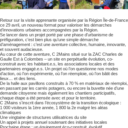
Retour sur la visite apprenante organisée par la Région Île-de-France
ce 29 avril, un nouveau format pour valoriser les démarches
d’innovations urbaines accompagnées par la Région.
Se lancer dans un projet porté par une phase d’urbanisme de
préfiguration, c’est bien plus qu’une simple démarche
d’aménagement : c’est une aventure collective, humaine, innovante,
et souvent audacieuse.
Au cœur de cette aventure, C 2Mains situé sur la ZAC Charles de
Gaulle Est à Colombes – un site en perpétuelle évolution, co-
construit avec les habitant.e.s, les associations locales et des
partenaires engagé.e.s. Un projet où l’on questionne nos modes
d’action, où l’on expérimente, où l’on réemploie, où l’on bâtit des
lieux… et des liens.
De la halle aux pavillons construits à 70 % en matériaux de réemploi,
en passant par les carrés potagers, ou encore la buvette née d’une
demande citoyenne mais également les chantiers participatifs,
chaque étape a été pensée avec et pour le territoire.
C 2Mains s’inscrit dans l’écosystème de la transition écologique :
1 000 visiteurs la 1ère année, 1 800 la 2e malgré les aléas
climatiques
Une vingtaine de structures utilisatrices du site
Un appel à projets annuel soutenant des initiatives locales
Prochaine étape : un équipement éco-construit, évolutif,