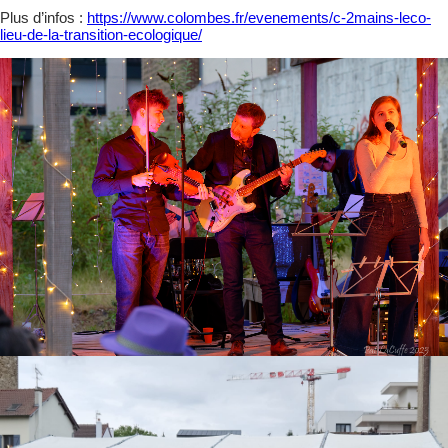
Plus d’infos :
https://www.colombes.fr/evenements/c-2mains-leco-
lieu-de-la-transition-ecologique/