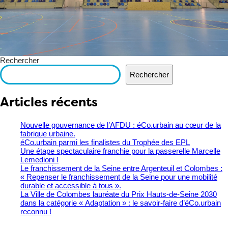
Rechercher
Rechercher
Articles récents
Nouvelle gouvernance de l’AFDU : éCo.urbain au cœur de la
fabrique urbaine.
éCo.urbain parmi les finalistes du Trophée des EPL
​Une étape spectaculaire franchie pour la passerelle Marcelle
Lemedioni !
Le franchissement de la Seine entre Argenteuil et Colombes :
« Repenser le franchissement de la Seine pour une mobilité
durable et accessible à tous ».
La Ville de Colombes lauréate du Prix Hauts-de-Seine 2030
dans la catégorie « Adaptation » : le savoir-faire d’éCo.urbain
reconnu !