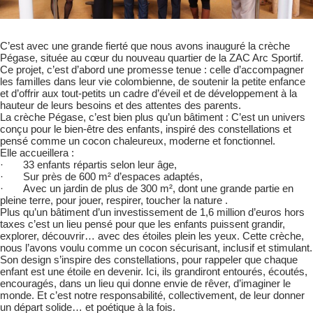
C’est avec une grande fierté que nous avons inauguré la crèche
Pégase, située au cœur du nouveau quartier de la ZAC Arc Sportif.
Ce projet, c’est d’abord une promesse tenue : celle d’accompagner
les familles dans leur vie colombienne, de soutenir la petite enfance
et d’offrir aux tout-petits un cadre d’éveil et de développement à la
hauteur de leurs besoins et des attentes des parents.
La crèche Pégase, c’est bien plus qu’un bâtiment : C’est un univers
conçu pour le bien-être des enfants, inspiré des constellations et
pensé comme un cocon chaleureux, moderne et fonctionnel.
Elle accueillera :
· 33 enfants répartis selon leur âge,
· Sur près de 600 m² d’espaces adaptés,
· Avec un jardin de plus de 300 m², dont une grande partie en
pleine terre, pour jouer, respirer, toucher la nature .
Plus qu’un bâtiment d’un investissement de 1,6 million d’euros hors
taxes c’est un lieu pensé pour que les enfants puissent grandir,
explorer, découvrir… avec des étoiles plein les yeux. Cette crèche,
nous l’avons voulu comme un cocon sécurisant, inclusif et stimulant.
Son design s’inspire des constellations, pour rappeler que chaque
enfant est une étoile en devenir. Ici, ils grandiront entourés, écoutés,
encouragés, dans un lieu qui donne envie de rêver, d’imaginer le
monde. Et c’est notre responsabilité, collectivement, de leur donner
un départ solide… et poétique à la fois.