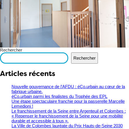
Rechercher
Rechercher
Articles récents
Nouvelle gouvernance de l’AFDU : éCo.urbain au cœur de la
fabrique urbaine.
éCo.urbain parmi les finalistes du Trophée des EPL
​Une étape spectaculaire franchie pour la passerelle Marcelle
Lemedioni !
Le franchissement de la Seine entre Argenteuil et Colombes :
« Repenser le franchissement de la Seine pour une mobilité
durable et accessible à tous ».
La Ville de Colombes lauréate du Prix Hauts-de-Seine 2030