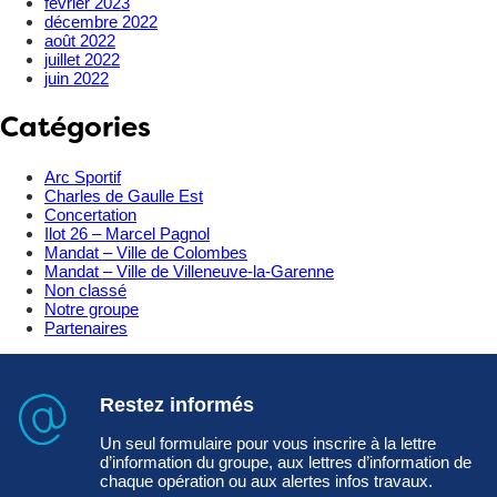
février 2023
décembre 2022
août 2022
juillet 2022
juin 2022
Catégories
Arc Sportif
Charles de Gaulle Est
Concertation
Ilot 26 – Marcel Pagnol
Mandat – Ville de Colombes
Mandat – Ville de Villeneuve-la-Garenne
Non classé
Notre groupe
Partenaires
Restez informés
Un seul formulaire pour vous inscrire à la lettre
d’information du groupe, aux lettres d’information de
chaque opération ou aux alertes infos travaux.