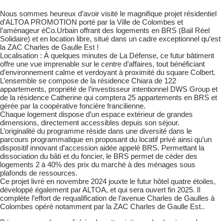
Nous sommes heureux d’avoir visité le magnifique projet résidentiel
d’ALTOA PROMOTION porté par la Ville de Colombes et
l’aménageur éCo.Urbain offrant des logements en BRS (Bail Réel
Solidaire) et en location libre, situé dans un cadre exceptionnel qu’est
la ZAC Charles de Gaulle Est !
Localisation : À quelques minutes de La Défense, ce futur bâtiment
offre une vue imprenable sur le centre d’affaires, tout bénéficiant
d’environnement calme et verdoyant à proximité du square Colbert.
L’ensemble se compose de la résidence Chiara de 122
appartements, propriété de l’investisseur intentionnel DWS Group et
de la résidence Catherine qui comptera 25 appartements en BRS et
gérée par la coopérative foncière francilienne.
Chaque logement dispose d’un espace extérieur de grandes
dimensions, directement accessibles depuis son séjour.
L’originalité du programme réside dans une diversité dans le
parcours programmatique en proposant du locatif privé ainsi qu’un
dispositif innovant d’accession aidée appelé BRS. Permettant la
dissociation du bâti et du foncier, le BRS permet de céder des
logements 2 à 40% des prix du marché à des ménages sous
plafonds de ressources.
Ce projet livré en novembre 2024 jouxte le futur hôtel quatre étoiles,
développé également par ALTOA, et qui sera ouvert fin 2025. Il
complète l’effort de requalification de l’avenue Charles de Gaulles à
Colombes opéré notamment par la ZAC Charles de Gaulle Est..